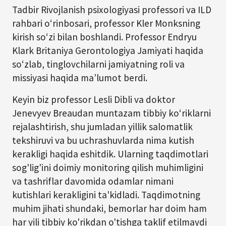
Tadbir Rivojlanish psixologiyasi professori va ILD
rahbari o‘rinbosari, professor Kler Monksning
kirish so‘zi bilan boshlandi. Professor Endryu
Klark Britaniya Gerontologiya Jamiyati haqida
so‘zlab, tinglovchilarni jamiyatning roli va
missiyasi haqida ma’lumot berdi.
Keyin biz professor Lesli Dibli va doktor
Jenevyev Breaudan muntazam tibbiy ko‘riklarni
rejalashtirish, shu jumladan yillik salomatlik
tekshiruvi va bu uchrashuvlarda nima kutish
kerakligi haqida eshitdik. Ularning taqdimotlari
sog'lig'ini doimiy monitoring qilish muhimligini
va tashriflar davomida odamlar nimani
kutishlari kerakligini ta'kidladi. Taqdimotning
muhim jihati shundaki, bemorlar har doim ham
har yili tibbiy ko'rikdan o'tishga taklif etilmaydi