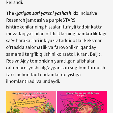
kelishdi.
The
Qarigan sari yaxshi yashash
Rix Inclusive
Research jamoasi va purpleSTARS
ishtirokchilarining hissalari tufayli tadbir katta
muvaffaqiyat bilan o'tdi. Ularning hamkorlikdagi
sa'y-harakatlari inklyuziv tadqiqotlar keksalar
o'rtasida salomatlik va farovonlikni qanday
samarali targ'ib qilishini ko'rsatdi. Kiran, Baljit,
Ros va Ajay tomonidan yaratilgan afishalar
odamlarni yoshi ulg'aygan sari sog'lom turmush
tarzi uchun faol qadamlar qo'yishga
ilhomlantiradi va undaydi.