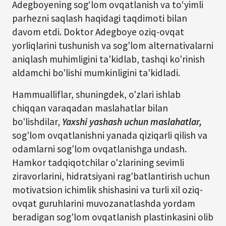
Adegboyening sog‘lom ovqatlanish va to‘yimli
parhezni saqlash haqidagi taqdimoti bilan
davom etdi. Doktor Adegboye oziq-ovqat
yorliqlarini tushunish va sog'lom alternativalarni
aniqlash muhimligini ta'kidlab, tashqi ko'rinish
aldamchi bo'lishi mumkinligini ta'kidladi.
Hammualliflar, shuningdek, o'zlari ishlab
chiqqan varaqadan maslahatlar bilan
bo'lishdilar,
Yaxshi yashash uchun maslahatlar,
sog'lom ovqatlanishni yanada qiziqarli qilish va
odamlarni sog'lom ovqatlanishga undash.
Hamkor tadqiqotchilar o'zlarining sevimli
ziravorlarini, hidratsiyani rag'batlantirish uchun
motivatsion ichimlik shishasini va turli xil oziq-
ovqat guruhlarini muvozanatlashda yordam
beradigan sog'lom ovqatlanish plastinkasini olib