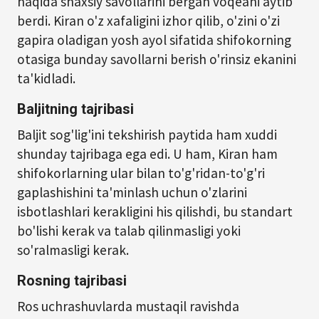
haqida shaxsiy savollarini bergan voqeani aytib
berdi. Kiran o'z xafaligini izhor qilib, o'zini o'zi
gapira oladigan yosh ayol sifatida shifokorning
otasiga bunday savollarni berish o'rinsiz ekanini
ta'kidladi.
Baljitning tajribasi
Baljit sog'lig'ini tekshirish paytida ham xuddi
shunday tajribaga ega edi. U ham, Kiran ham
shifokorlarning ular bilan to'g'ridan-to'g'ri
gaplashishini ta'minlash uchun o'zlarini
isbotlashlari kerakligini his qilishdi, bu standart
bo'lishi kerak va talab qilinmasligi yoki
so'ralmasligi kerak.
Rosning tajribasi
Ros uchrashuvlarda mustaqil ravishda