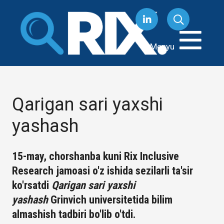
Tarkibga
oʻtish
Menyu
Qarigan sari yaxshi
yashash
15-may, chorshanba kuni Rix Inclusive
Research jamoasi o'z ishida sezilarli ta'sir
ko'rsatdi
Qarigan sari yaxshi
yashash
Grinvich universitetida bilim
almashish tadbiri bo'lib o'tdi.