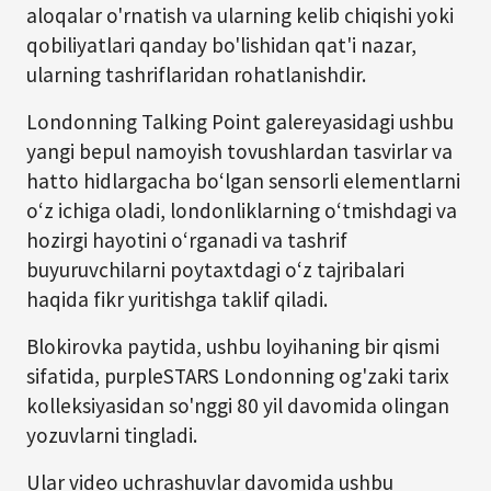
aloqalar o'rnatish va ularning kelib chiqishi yoki
qobiliyatlari qanday bo'lishidan qat'i nazar,
ularning tashriflaridan rohatlanishdir.
Londonning Talking Point galereyasidagi ushbu
yangi bepul namoyish tovushlardan tasvirlar va
hatto hidlargacha bo‘lgan sensorli elementlarni
o‘z ichiga oladi, londonliklarning o‘tmishdagi va
hozirgi hayotini o‘rganadi va tashrif
buyuruvchilarni poytaxtdagi o‘z tajribalari
haqida fikr yuritishga taklif qiladi.
Blokirovka paytida, ushbu loyihaning bir qismi
sifatida, purpleSTARS Londonning og'zaki tarix
kolleksiyasidan so'nggi 80 yil davomida olingan
yozuvlarni tingladi.
Ular video uchrashuvlar davomida ushbu