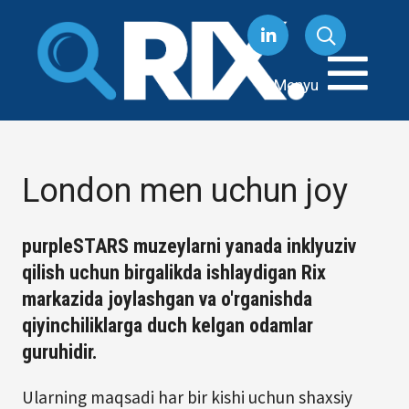
Tarkibga
oʻtish
Menyu
London men uchun joy
purpleSTARS muzeylarni yanada inklyuziv
qilish uchun birgalikda ishlaydigan Rix
markazida joylashgan va o'rganishda
qiyinchiliklarga duch kelgan odamlar
guruhidir.
Ularning maqsadi har bir kishi uchun shaxsiy