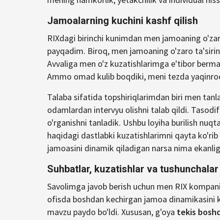
Jamoalarning kuchini kashf qilish
RIXdagi birinchi kunimdan men jamoaning o'zar
payqadim. Biroq, men jamoaning o'zaro ta'sirin
Avvaliga men o'z kuzatishlarimga e'tibor bermas
Ammo omad kulib boqdiki, meni tezda yaqinroq k
Talaba sifatida topshiriqlarimdan biri men ta
odamlardan intervyu olishni talab qildi. Tasodif
o'rganishni tanladik. Ushbu loyiha burilish nuqt
haqidagi dastlabki kuzatishlarimni qayta ko'rib
jamoasini dinamik qiladigan narsa nima ekanligi
Suhbatlar, kuzatishlar va tushunchalar
Savolimga javob berish uchun men RIX kompaniya
ofisda boshdan kechirgan jamoa dinamikasini k
mavzu paydo bo'ldi. Xususan, g'oya
tekis boshq