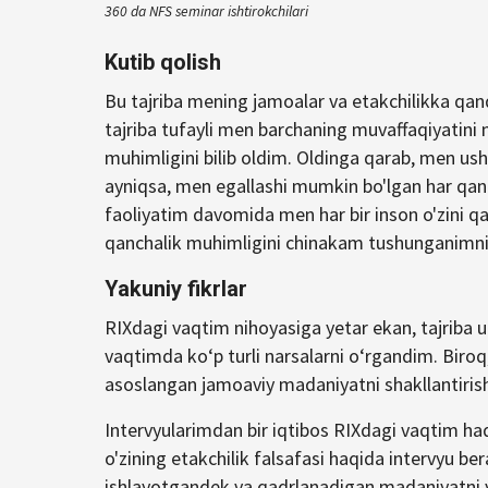
360 da NFS seminar ishtirokchilari
Kutib qolish
Bu tajriba mening jamoalar va etakchilikka qan
tajriba tufayli men barchaning muvaffaqiyatini
muhimligini bilib oldim. Oldinga qarab, men us
ayniqsa, men egallashi mumkin bo'lgan har qand
faoliyatim davomida men har bir inson o'zini qa
qanchalik muhimligini chinakam tushunganimn
Yakuniy fikrlar
RIXdagi vaqtim nihoyasiga yetar ekan, tajriba
vaqtimda ko‘p turli narsalarni o‘rgandim. Biroq
asoslangan jamoaviy madaniyatni shakllantiris
Intervyularimdan bir iqtibos RIXdagi vaqtim haq
o'zining etakchilik falsafasi haqida intervyu b
ishlayotgandek va qadrlanadigan madaniyatni y