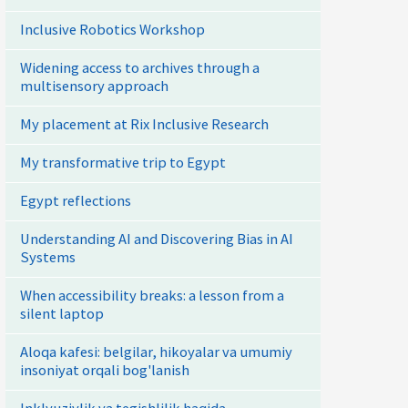
Inclusive Robotics Workshop
Widening access to archives through a
multisensory approach
My placement at Rix Inclusive Research
My transformative trip to Egypt
Egypt reflections
Understanding AI and Discovering Bias in AI
Systems
When accessibility breaks: a lesson from a
silent laptop
Aloqa kafesi: belgilar, hikoyalar va umumiy
insoniyat orqali bog'lanish