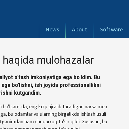
News
About
Software
h haqida mulohazalar
liyot o'tash imkoniyatiga ega bo'ldim. Bu
ga bo'lishni, ish joyida professionallikni
irishni kutgandim.
 bo'lsam-da, eng ko'p ajralib turadigan narsa men
a, bu odamlar va ularning birgalikda ishlash usuli
ganimdan ham chuqurroq ta'sir qildi. Xususan, bu
salarga qanday qarashimga taʼsir qildi.