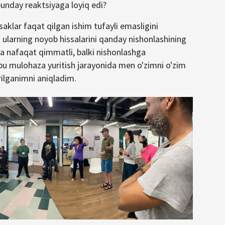
bunday reaktsiyaga loyiq edi?
aklar faqat qilgan ishim tufayli emasligini
ularning noyob hissalarini qanday nishonlashining
sa nafaqat qimmatli, balki nishonlashga
bu mulohaza yuritish jarayonida men o'zimni o'zim
ilganimni aniqladim.