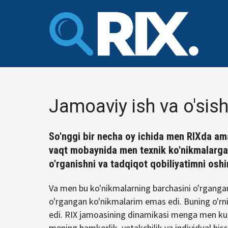
Tarkibga
oʻtish
Jamoaviy ish va o'sis
So'nggi bir necha oy ichida men RIXda ama
vaqt mobaynida men texnik ko'nikmalarga e
o'rganishni va tadqiqot qobiliyatimni osh
Va men bu ko'nikmalarning barchasini o'rgangan
o'rgangan ko'nikmalarim emas edi. Buning o'rnig
edi. RIX jamoasining dinamikasi menga men kut
mening hamkorlik, yetakchilik va individual his