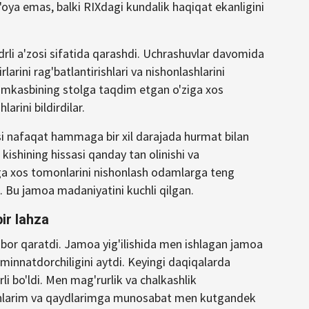
oya emas, balki RIXdagi kundalik haqiqat ekanligini
i a'zosi sifatida qarashdi. Uchrashuvlar davomida
larini rag'batlantirishlari va nishonlashlarini
amkasbining stolga taqdim etgan o'ziga xos
larini bildirdilar.
i nafaqat hammaga bir xil darajada hurmat bilan
 kishining hissasi qanday tan olinishi va
'ziga xos tomonlarini nishonlash odamlarga teng
. Bu jamoa madaniyatini kuchli qilgan.
ir lahza
tibor qaratdi. Jamoa yig'ilishida men ishlagan jamoa
minnatdorchiligini aytdi. Keyingi daqiqalarda
i bo'ldi. Men mag'rurlik va chalkashlik
ishlarim va qaydlarimga munosabat men kutgandek