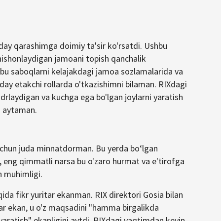
day qarashimga doimiy ta'sir ko'rsatdi. Ushbu
 nishonlaydigan jamoani topish qanchalik
hbu saboqlarni kelajakdagi jamoa sozlamalarida va
ay etakchi rollarda o'tkazishimni bilaman. RIXdagi
drlaydigan va kuchga ega bo'lgan joylarni yaratish
i aytaman.
 uchun juda minnatdorman. Bu yerda bo‘lgan
, eng qimmatli narsa bu o'zaro hurmat va e'tirofga
h muhimligi.
ida fikr yuritar ekanman. RIX direktori Gosia bilan
erar ekan, u o'z maqsadini "hamma birgalikda
aratish" ekanligini aytdi. RIXdagi vaqtimdan keyin