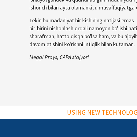
ishonch bilan ayta olamanki, u muvaffaqiyatga e
Lekin bu madaniyat bir kishining natijasi emas.
bir-birini nishonlash orqali namoyon bo'lishi na
sharafman, hatto qisqa bo'lsa ham, va bu ajoyi
davom etishini ko'rishni intiqlik bilan kutaman.
Meggi Prays, CAPA stajyori
USING NEW TECHNOLOGI