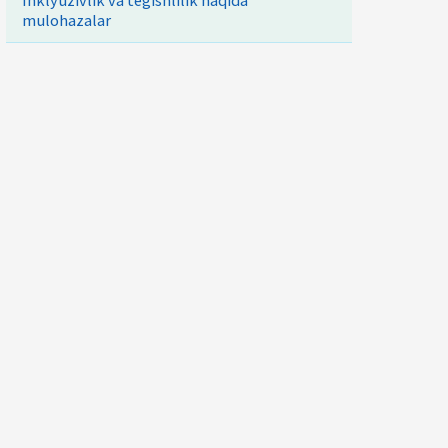
Inklyuzivlik va tegishlilik haqida
mulohazalar