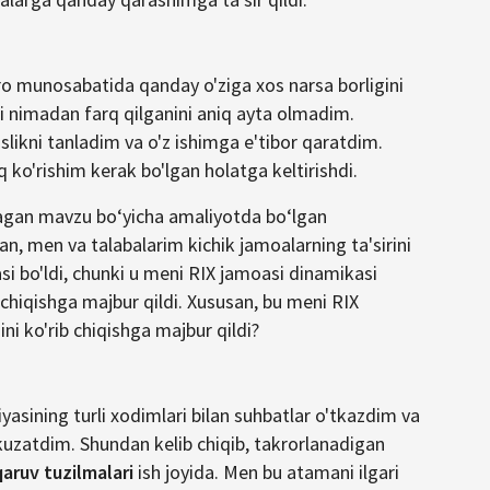
o munosabatida qanday o'ziga xos narsa borligini
i nimadan farq qilganini aniq ayta olmadim.
likni tanladim va o'z ishimga e'tibor qaratdim.
o'rishim kerak bo'lgan holatga keltirishdi.
nlagan mavzu bo‘yicha amaliyotda bo‘lgan
an, men va talabalarim kichik jamoalarning ta'sirini
asi bo'ldi, chunki u meni RIX jamoasi dinamikasi
 chiqishga majbur qildi. Xususan, bu meni RIX
ni ko'rib chiqishga majbur qildi?
sining turli xodimlari bilan suhbatlar o'tkazdim va
uzatdim. Shundan kelib chiqib, takrorlanadigan
aruv tuzilmalari
ish joyida. Men bu atamani ilgari