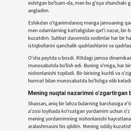
eshitgan bo'lsam-da, men bu g'oya shunchaki g'
angladim.
Eshikdan o'tganimdanoq menga jamoaning qadrl
men odamlarning kattaligidan qat'i nazar, bir-bir
kuzatdim. Suhbat davomida xodimlar har bir h
istiqbollarini qanchalik qadrlashlarini va qadrlash
O'sha paytda u bosdi. RIXdagi jamoa dinamikas
munosabatda bo'lish edi. Buning o'rniga, har bir
nishonlanishi topiladi. Bir-birining kuchli va o
hurmat bilan munosabatda bo'lishga olib keladi
Mening nuqtai nazarimni o'zgartirgan b
Shaxsan, aniq bir lahza bularning barchasiga e'
a'zosi loyihada ko'rsatgan yordamim uchun o'z 
mening yordamimning nishonlanishi hayratlanarl
aralashmasini his qildim. Mening oddiy kuzat