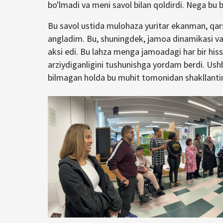
bo'lmadi va meni savol bilan qoldirdi. Nega bu 
Bu savol ustida mulohaza yuritar ekanman, qars
angladim. Bu, shuningdek, jamoa dinamikasi va 
aksi edi. Bu lahza menga jamoadagi har bir his
arziydiganligini tushunishga yordam berdi. Ush
bilmagan holda bu muhit tomonidan shakllantir