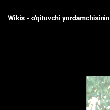
Tarkibga
oʻtish
Wikis - o'qituvchi yordamchisinin