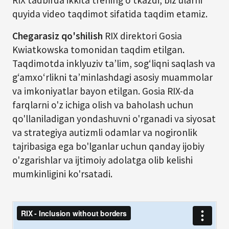
RIX tadbirda ikkita trening o'tkazdi, biz ularni
quyida video taqdimot sifatida taqdim etamiz.
Chegarasiz qo'shilish
RIX direktori Gosia
Kwiatkowska tomonidan taqdim etilgan.
Taqdimotda inklyuziv ta’lim, sog‘liqni saqlash va
g‘amxo‘rlikni ta’minlashdagi asosiy muammolar
va imkoniyatlar bayon etilgan. Gosia RIX-da
farqlarni o'z ichiga olish va baholash uchun
qo'llaniladigan yondashuvni o'rganadi va siyosat
va strategiya autizmli odamlar va nogironlik
tajribasiga ega bo'lganlar uchun qanday ijobiy
o'zgarishlar va ijtimoiy adolatga olib kelishi
mumkinligini ko'rsatadi.