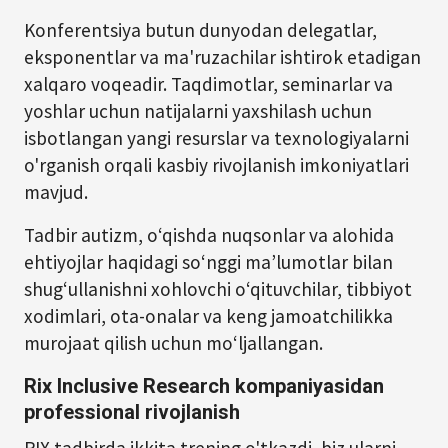
Konferentsiya butun dunyodan delegatlar,
eksponentlar va ma'ruzachilar ishtirok etadigan
xalqaro voqeadir. Taqdimotlar, seminarlar va
yoshlar uchun natijalarni yaxshilash uchun
isbotlangan yangi resurslar va texnologiyalarni
o'rganish orqali kasbiy rivojlanish imkoniyatlari
mavjud.
Tadbir autizm, o‘qishda nuqsonlar va alohida
ehtiyojlar haqidagi so‘nggi ma’lumotlar bilan
shug‘ullanishni xohlovchi o‘qituvchilar, tibbiyot
xodimlari, ota-onalar va keng jamoatchilikka
murojaat qilish uchun mo‘ljallangan.
Rix Inclusive Research kompaniyasidan
professional rivojlanish