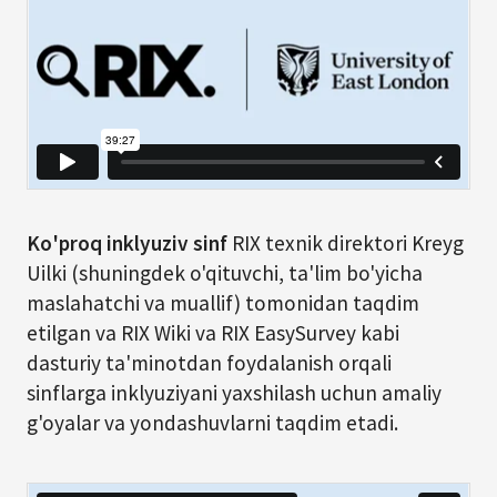
Ko'proq inklyuziv sinf
RIX texnik direktori Kreyg
Uilki (shuningdek o'qituvchi, ta'lim bo'yicha
maslahatchi va muallif) tomonidan taqdim
etilgan va RIX Wiki va RIX EasySurvey kabi
dasturiy ta'minotdan foydalanish orqali
sinflarga inklyuziyani yaxshilash uchun amaliy
g'oyalar va yondashuvlarni taqdim etadi.