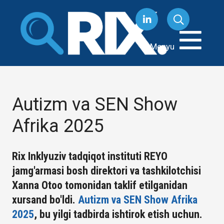
Tarkibga
oʻtish
Menyu
Autizm va SEN Show
Afrika 2025
Rix Inklyuziv tadqiqot instituti REYO
jamg'armasi bosh direktori va tashkilotchisi
Xanna Otoo tomonidan taklif etilganidan
xursand bo'ldi.
Autizm va SEN Show Afrika
2025
, bu yilgi tadbirda ishtirok etish uchun.