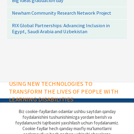
Big Ideas graduation day
Newham Community Research Network Project
RIX Global Partnerships: Advancing Inclusion in
Egypt, Saudi Arabia and Uzbekistan
USING NEW TECHNOLOGIES TO
TRANSFORM THE LIVES OF PEOPLE WITH
LEARNING DISABILITIES
Biz cookie-fayllardan odamlar ushbu saytdan qanday
foydalanishini tushunishimizga yordam berish va
foydalanuvchi tajribasini yaxshilash uchun foydalanamiz.
Rix Software website
Contact
Cookie-fayllar hech qanday maxfiy ma'lumotlarni
Privacy & Cookies