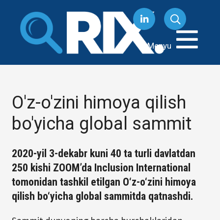
Tarkibga
oʻtish
Menyu
O'z-o'zini himoya qilish
bo'yicha global sammit
2020-yil 3-dekabr kuni 40 ta turli davlatdan
250 kishi ZOOM’da Inclusion International
tomonidan tashkil etilgan O‘z-o‘zini himoya
qilish bo‘yicha global sammitda qatnashdi.