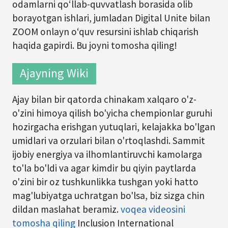
odamlarni qo‘llab-quvvatlash borasida olib
borayotgan ishlari, jumladan Digital Unite bilan
ZOOM onlayn o‘quv resursini ishlab chiqarish
haqida gapirdi. Bu joyni tomosha qiling!
Ajayning Wiki
Ajay bilan bir qatorda chinakam xalqaro o'z-
o'zini himoya qilish bo'yicha chempionlar guruhi
hozirgacha erishgan yutuqlari, kelajakka bo'lgan
umidlari va orzulari bilan o'rtoqlashdi. Sammit
ijobiy energiya va ilhomlantiruvchi kamolarga
to'la bo'ldi va agar kimdir bu qiyin paytlarda
o'zini bir oz tushkunlikka tushgan yoki hatto
mag'lubiyatga uchratgan bo'lsa, biz sizga chin
dildan maslahat beramiz.
voqea videosini
tomosha qiling
Inclusion International