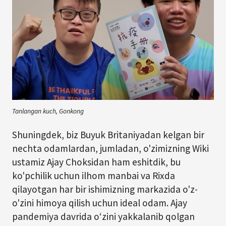
Tanlangan kuch, Gonkong
Shuningdek, biz Buyuk Britaniyadan kelgan bir
nechta odamlardan, jumladan, o'zimizning Wiki
ustamiz Ajay Choksidan ham eshitdik, bu
ko'pchilik uchun ilhom manbai va Rixda
qilayotgan har bir ishimizning markazida o'z-
o'zini himoya qilish uchun ideal odam. Ajay
pandemiya davrida o‘zini yakkalanib qolgan