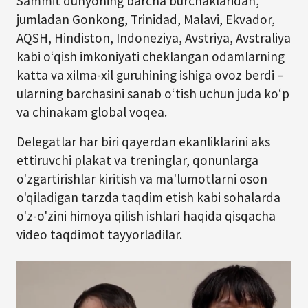
Sammit dunyoning barcha burchaklaridan,
jumladan Gonkong, Trinidad, Malavi, Ekvador,
AQSH, Hindiston, Indoneziya, Avstriya, Avstraliya
kabi oʻqish imkoniyati cheklangan odamlarning
katta va xilma-xil guruhining ishiga ovoz berdi –
ularning barchasini sanab oʻtish uchun juda koʻp
va chinakam global voqea.
Delegatlar har biri qayerdan ekanliklarini aks
ettiruvchi plakat va treninglar, qonunlarga
o'zgartirishlar kiritish va ma'lumotlarni oson
o'qiladigan tarzda taqdim etish kabi sohalarda
o'z-o'zini himoya qilish ishlari haqida qisqacha
video taqdimot tayyorladilar.