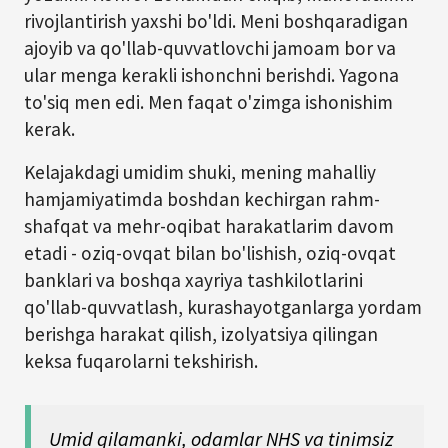
rivojlantirish yaxshi bo'ldi. Meni boshqaradigan
ajoyib va qo'llab-quvvatlovchi jamoam bor va
ular menga kerakli ishonchni berishdi. Yagona
to'siq men edi. Men faqat o'zimga ishonishim
kerak.
Kelajakdagi umidim shuki, mening mahalliy
hamjamiyatimda boshdan kechirgan rahm-
shafqat va mehr-oqibat harakatlarim davom
etadi - oziq-ovqat bilan bo'lishish, oziq-ovqat
banklari va boshqa xayriya tashkilotlarini
qo'llab-quvvatlash, kurashayotganlarga yordam
berishga harakat qilish, izolyatsiya qilingan
keksa fuqarolarni tekshirish.
Umid qilamanki, odamlar NHS va tinimsiz