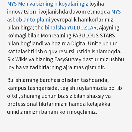
MYS Men va sizning hikoyalaringiz
loyiha
innovatsion rivojlanishda davom etmoqda
MYS
asboblar to'plami
yevropalik hamkorlarimiz
bilan birga; the
binafsha YULDUZLAR
, Ajayning
ko'magi bilan Monrealning FABULOUS STARS
bilan bog'landi va hozirda Digital Unite uchun
kattalashtirish o'quv resursi ustida ishlamoqda.
Rix Wikis va bizning EasySurvey dasturimiz ushbu
loyiha va tadbirlarning ajralmas qismidir.
Bu ishlarning barchasi ofisdan tashqarida,
kampus tashqarisida, tegishli uylarimizda bo‘lib
o‘tdi, shuning uchun biz siz bilan shaxsiy va
professional fikrlarimizni hamda kelajakka
umidlarimizni baham ko‘rmoqchimiz.