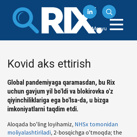
Tarkibga
oʻtish
Menyu
Kovid aks ettirish
Global pandemiyaga qaramasdan, bu Rix
uchun gavjum yil bo'ldi va blokirovka o'z
qiyinchiliklariga ega bo'lsa-da, u bizga
imkoniyatlarni taqdim etdi.
Aloqada bo'ling loyihamiz,
NHSx tomonidan
moliyalashtiriladi
, 2-bosqichga o'tmoqda; the