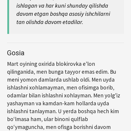
ishlagan va har kuni shunday qilishda
davom etgan boshqa asosiy ishchilarni
tan olishda davom etadilar.
Gosia
Mart oyining oxirida blokirovka e'lon
qilinganida, men bunga tayyor emas edim. Bu
meni yomon damlarda ushlab oldi. Men uyda
ishlashni xohlamayman, men ofisimga borib,
odamlar bilan ishlashni xohlayman. Men yolg'iz
yashayman va kamdan-kam hollarda uyda
ishlashni tanlayman. U yerda boshqa hech kim
bo‘lmasa ham, ular binoni qulflab
qo‘ymaguncha, men ofisga borishni davom