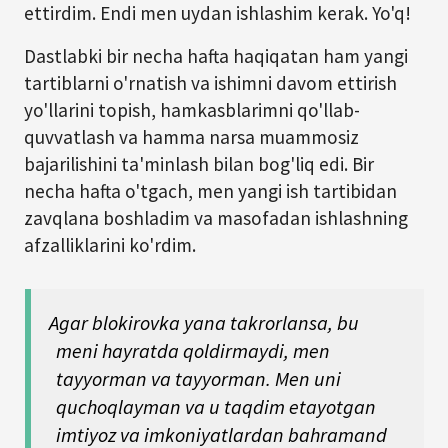
ettirdim. Endi men uydan ishlashim kerak. Yo'q!
Dastlabki bir necha hafta haqiqatan ham yangi
tartiblarni o'rnatish va ishimni davom ettirish
yo'llarini topish, hamkasblarimni qo'llab-
quvvatlash va hamma narsa muammosiz
bajarilishini ta'minlash bilan bog'liq edi. Bir
necha hafta o'tgach, men yangi ish tartibidan
zavqlana boshladim va masofadan ishlashning
afzalliklarini ko'rdim.
Agar blokirovka yana takrorlansa, bu
meni hayratda qoldirmaydi, men
tayyorman va tayyorman. Men uni
quchoqlayman va u taqdim etayotgan
imtiyoz va imkoniyatlardan bahramand