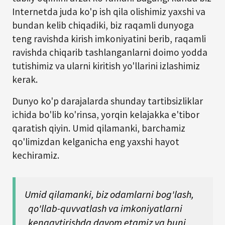
Internetda juda ko'p ish qila olishimiz yaxshi va
bundan kelib chiqadiki, biz raqamli dunyoga
teng ravishda kirish imkoniyatini berib, raqamli
ravishda chiqarib tashlanganlarni doimo yodda
tutishimiz va ularni kiritish yo'llarini izlashimiz
kerak.
Dunyo ko'p darajalarda shunday tartibsizliklar
ichida bo'lib ko'rinsa, yorqin kelajakka e'tibor
qaratish qiyin. Umid qilamanki, barchamiz
qo'limizdan kelganicha eng yaxshi hayot
kechiramiz.
Umid qilamanki, biz odamlarni bog'lash,
qo'llab-quvvatlash va imkoniyatlarni
kengaytirishda davom etamiz va buni