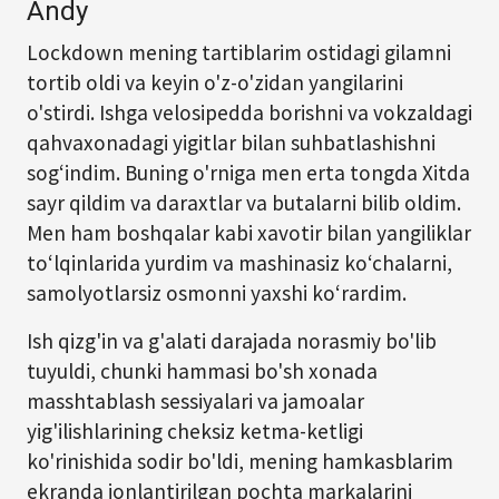
Andy
Lockdown mening tartiblarim ostidagi gilamni
tortib oldi va keyin o'z-o'zidan yangilarini
o'stirdi. Ishga velosipedda borishni va vokzaldagi
qahvaxonadagi yigitlar bilan suhbatlashishni
sog‘indim. Buning o'rniga men erta tongda Xitda
sayr qildim va daraxtlar va butalarni bilib oldim.
Men ham boshqalar kabi xavotir bilan yangiliklar
to‘lqinlarida yurdim va mashinasiz ko‘chalarni,
samolyotlarsiz osmonni yaxshi ko‘rardim.
Ish qizg'in va g'alati darajada norasmiy bo'lib
tuyuldi, chunki hammasi bo'sh xonada
masshtablash sessiyalari va jamoalar
yig'ilishlarining cheksiz ketma-ketligi
ko'rinishida sodir bo'ldi, mening hamkasblarim
ekranda jonlantirilgan pochta markalarini