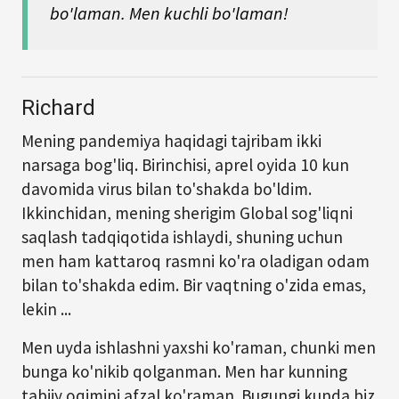
bo'laman. Men kuchli bo'laman!
Richard
Mening pandemiya haqidagi tajribam ikki
narsaga bog'liq. Birinchisi, aprel oyida 10 kun
davomida virus bilan to'shakda bo'ldim.
Ikkinchidan, mening sherigim Global sog'liqni
saqlash tadqiqotida ishlaydi, shuning uchun
men ham kattaroq rasmni ko'ra oladigan odam
bilan to'shakda edim. Bir vaqtning o'zida emas,
lekin ...
Men uyda ishlashni yaxshi ko'raman, chunki men
bunga ko'nikib qolganman. Men har kunning
tabiiy oqimini afzal ko'raman. Bugungi kunda biz