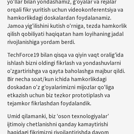
yo'llar bilan yondashamiz, g'oyalar va rejalar
orqali fikr yuritish uchun videokonferentsiya va
hamkorlikdagi doskalardan foydalanamiz.
Jamoa yig'ilishini kutish o'rniga, tezda hamkorlik
qilish qobiliyati haqiqatan ham loyihaning jadal
rivojlanishiga yordam berdi.
TechForce19 bilan qisqa va qiyin vaqt oralig'ida
ishlash bizni oldingi fikrlash va yondashuvlarni
o'zgartirishga va qayta baholashga majbur qildi.
Bir necha soat/kun ichida hamkorlikdagi
doskadan o'z g'oyalarimizni mijozlar qo'liga
etkazish uchun biz tezkor prototiplash va
tejamkor fikrlashdan foydalandik.
Umid qilamanki, biz ‘oson texnologiyalar’
ijtimoiy chetlanishni qanday kamaytirishi
haqidagi fikrimizni rivojlantirishda davom