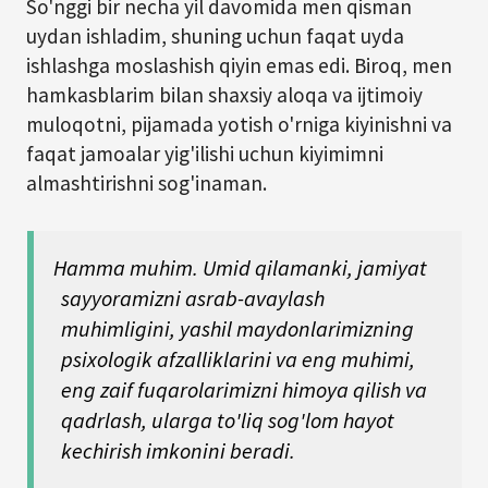
So'nggi bir necha yil davomida men qisman
uydan ishladim, shuning uchun faqat uyda
ishlashga moslashish qiyin emas edi. Biroq, men
hamkasblarim bilan shaxsiy aloqa va ijtimoiy
muloqotni, pijamada yotish o'rniga kiyinishni va
faqat jamoalar yig'ilishi uchun kiyimimni
almashtirishni sog'inaman.
Hamma muhim. Umid qilamanki, jamiyat
sayyoramizni asrab-avaylash
muhimligini, yashil maydonlarimizning
psixologik afzalliklarini va eng muhimi,
eng zaif fuqarolarimizni himoya qilish va
qadrlash, ularga to'liq sog'lom hayot
kechirish imkonini beradi.