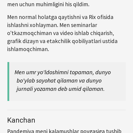
men uchun muhimligini his qildim.
Men normal holatga qaytishni va Rix ofisida
ishlashni xohlayman. Men seminarlar
o'tkazmoqchiman va video ishlab chiqarish,
grafik dizayn va etakchilik qobiliyatlari ustida
ishlamoqchiman.
Men umr yo'ldoshimni topaman, dunyo
bo'ylab sayohat qilaman va dunyo
jurnali yozaman deb umid qilaman.
Kanchan
Pandemiya meni kalamushlar poygasiga tushib