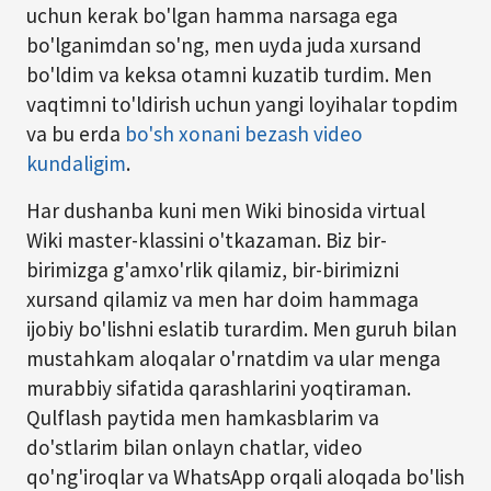
uchun kerak bo'lgan hamma narsaga ega
bo'lganimdan so'ng, men uyda juda xursand
bo'ldim va keksa otamni kuzatib turdim. Men
vaqtimni to'ldirish uchun yangi loyihalar topdim
va bu erda
bo'sh xonani bezash video
kundaligim
.
Har dushanba kuni men Wiki binosida virtual
Wiki master-klassini o'tkazaman. Biz bir-
birimizga g'amxo'rlik qilamiz, bir-birimizni
xursand qilamiz va men har doim hammaga
ijobiy bo'lishni eslatib turardim. Men guruh bilan
mustahkam aloqalar o'rnatdim va ular menga
murabbiy sifatida qarashlarini yoqtiraman.
Qulflash paytida men hamkasblarim va
do'stlarim bilan onlayn chatlar, video
qo'ng'iroqlar va WhatsApp orqali aloqada bo'lish