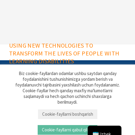
USING NEW TECHNOLOGIES TO
TRANSFORM THE LIVES OF PEOPLE WITH
LEARNING DISABILITIES
Biz cookie-fayllardan odamlar ushbu saytdan qanday
foydalanishini tushunishimizga yordam berish va
foydalanuvchi tajribasini yaxshilash uchun foydalanamiz.
Rix Software website
Contact
Cookie-fayllar hech qanday maxfiy ma'lumotlarni
Privacy & Cookies
saqlamaydi va hech qachon uchinchi shaxslarga
berilmaydi.
Rix Inclusive Research
Docklands Campus, University of East London,
Back to top
Cookie-fayllarni boshqarish
Russian
4-6 University Way, London E16 2RD
English
Cookie-fayllarni qabul qiling
Uzbek