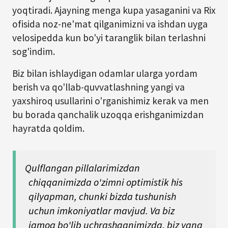
yoqtiradi. Ajayning menga kupa yasaganini va Rix
ofisida noz-ne'mat qilganimizni va ishdan uyga
velosipedda kun bo'yi taranglik bilan terlashni
sog'indim.
Biz bilan ishlaydigan odamlar ularga yordam
berish va qo'llab-quvvatlashning yangi va
yaxshiroq usullarini o'rganishimiz kerak va men
bu borada qanchalik uzoqqa erishganimizdan
hayratda qoldim.
Qulflangan pillalarimizdan
chiqqanimizda o'zimni optimistik his
qilyapman, chunki bizda tushunish
uchun imkoniyatlar mavjud. Va biz
jamoa bo'lib uchrashganimizda, biz yana