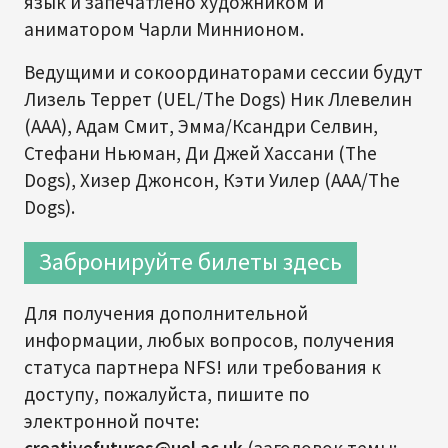
язык и запечатлено художником и
аниматором Чарли Миннионом.
Ведущими и сокоординаторами сессии будут
Лизель Террет (UEL/The Dogs) Ник Ллевелин
(AAA), Адам Смит, Эмма/Ксандри Селвин,
Стефани Ньюман, Ди Джей Хассани (The
Dogs), Хизер Джонсон, Кэти Уилер (AAA/The
Dogs).
Забронируйте билеты здесь
Для получения дополнительной
информации, любых вопросов, получения
статуса партнера NFS! или требования к
доступу, пожалуйста, пишите по
электронной почте:
creativefutures@uel.ac.uk
(заголовок темы: