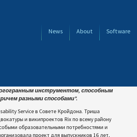
News
About
Software
огогранным инструментом, способным
причем разными способами".
ability Service в Совете Кройдона. Триша
окатуры и википроектов Rix по всему району
собыми образовательными потребностями и
рганизовала проект для выпускников 16 лет,