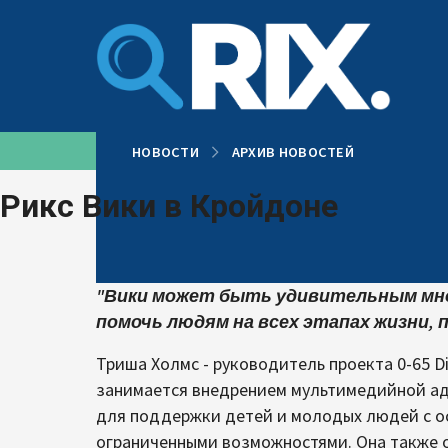
Перейти
к
содержанию
НОВОСТИ
АРХИВ НОВОСТЕЙ
Рикс Вики в Кройдоне
"Вики может быть удивительным мн
помочь людям на всех этапах жизни, 
Триша Холмс - руководитель проекта 0-65 Dis
занимается внедрением мультимедийной адв
для поддержки детей и молодых людей с о
ограниченными возможностями. Она также о