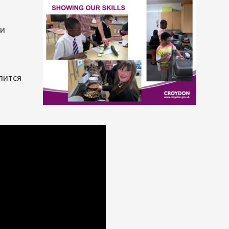
 и
лится