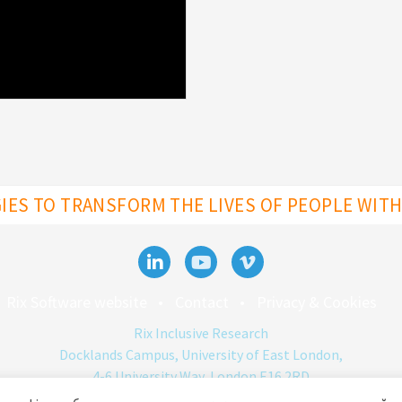
ES TO TRANSFORM THE LIVES OF PEOPLE WITH 
Rix Software website
Contact
Privacy & Cookies
Rix Inclusive Research
Docklands Campus, University of East London,
4-6 University Way, London E16 2RD