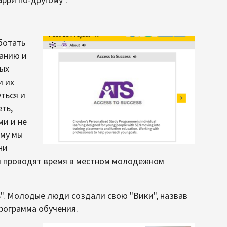
ботать
ванию и
рых
и их
ться и
ть,
ми и не
ому мы
ни
м проводят время в местном молодежном
". Молодые люди создали свою "Вики", назвав
программа обучения.