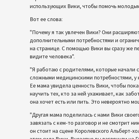
использующих Вики, чтобы помочь молодым
Вот ее слова:
"Почему я так увлечен Вики? Они расширяю
дополнительными потребностями и ограни
на странице. С помощью Вики вы сразу же п
видите человека".
"Я работаю с родителями, которые начали с
сложными медицинскими потребностями, у к
Ее мама увидела ценность Вики, чтобы пока
научить тех, кто за ней ухаживает, как забо
она хочет есть или пить. Это невероятно мо
"Другая мама поделилась с нами Вики своего
завязать с кем-то разговор и не смотрит ни
он стоит на сцене Королевского Альберт-хол
этом сила Вики. Внезапно вы взглянули на Г