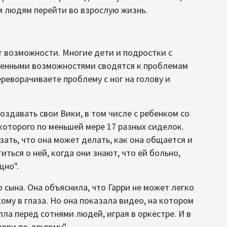
 людям перейти во взрослую жизнь.
т возможности. Многие дети и подростки с
ченными возможностями сводятся к проблемам
ереворачиваете проблему с ног на голову и
оздавать свои Вики, в том числе с ребенком со
оторого по меньшей мере 17 разных сиделок.
зать, что она может делать, как она общается и
титься о ней, когда они знают, что ей больно,
щно".
 сына. Она объяснила, что Гарри не может легко
кому в глаза. Но она показала видео, на котором
ла перед сотнями людей, играя в оркестре. И в
арри по-другому".