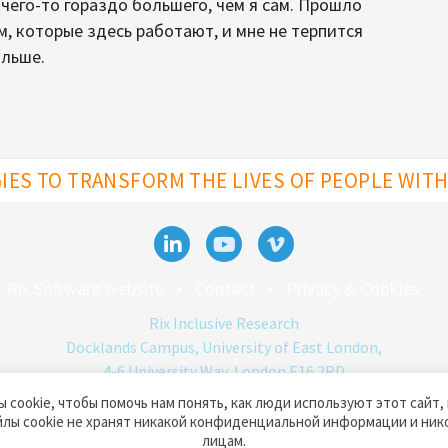
чего-то гораздо большего, чем я сам. Прошло
ям, которые здесь работают, и мне не терпится
альше.
ES TO TRANSFORM THE LIVES OF PEOPLE WITH 
Rix Software website
Contact
Privacy & Cookies
Rix Inclusive Research
Docklands Campus, University of East London,
4-6 University Way, London E16 2RD
 cookie, чтобы помочь нам понять, как люди используют этот сайт,
йлы cookie не хранят никакой конфиденциальной информации и ник
© Rix Inclusive Research 2026
RIX
Data Protection
лицам.