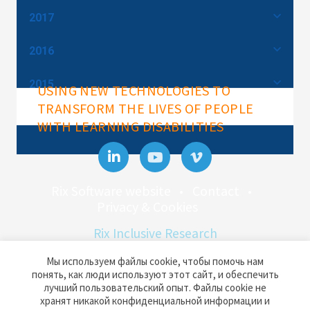
2017
2016
2015
USING NEW TECHNOLOGIES TO
TRANSFORM THE LIVES OF PEOPLE
WITH LEARNING DISABILITIES
Rix Software website
Contact
Privacy & Cookies
Rix Inclusive Research
Docklands Campus, University of East
Мы используем файлы cookie, чтобы помочь нам
London,
понять, как люди используют этот сайт, и обеспечить
Back to
лучший пользовательский опыт. Файлы cookie не
4-6 University Way, London E16 2RD
top
хранят никакой конфиденциальной информации и