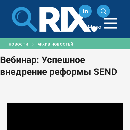
Перейти
к
содержанию
Меню
НОВОСТИ
АРХИВ НОВОСТЕЙ
Вебинар: Успешное
внедрение реформы SEND