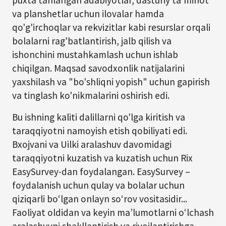
puxta tanlangan adabiyotlar, dasturiy ta'minot
va planshetlar uchun ilovalar hamda
qo'g'irchoqlar va rekvizitlar kabi resurslar orqali
bolalarni rag'batlantirish, jalb qilish va
ishonchini mustahkamlash uchun ishlab
chiqilgan. Maqsad savodxonlik natijalarini
yaxshilash va "bo'shliqni yopish" uchun gapirish
va tinglash ko'nikmalarini oshirish edi.
Bu ishning kaliti dalillarni qo'lga kiritish va
taraqqiyotni namoyish etish qobiliyati edi.
Bxojvani va Uilki aralashuv davomidagi
taraqqiyotni kuzatish va kuzatish uchun Rix
EasySurvey-dan foydalangan. EasySurvey –
foydalanish uchun qulay va bolalar uchun
qiziqarli boʻlgan onlayn soʻrov vositasidir...
Faoliyat oldidan va keyin maʼlumotlarni oʻlchash