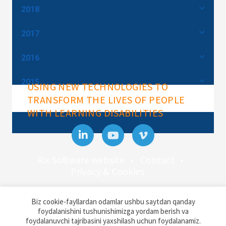
2018
2017
2016
2015
USING NEW TECHNOLOGIES TO
TRANSFORM THE LIVES OF PEOPLE
WITH LEARNING DISABILITIES
Rix Software website
Contact
Privacy & Cookies
Rix Inclusive Research
Biz cookie-fayllardan odamlar ushbu saytdan qanday
Docklands Campus, University of East
foydalanishini tushunishimizga yordam berish va
London,
foydalanuvchi tajribasini yaxshilash uchun foydalanamiz.
Back to