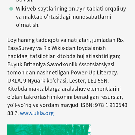
Wiki veb-saytlarining onlayn tabiati orqali uy
va maktab o'rtasidagi munosabatlarni
o'rnatish.
Loyihaning tadqiqoti va natijalari, jumladan Rix
EasySurvey va Rix Wikis-dan foydalanish
haqidagi tafsilotlar kitobda hujjatlashtirilgan;
Buyuk Britaniya Savodxonlik Assotsiatsiyasi
tomonidan nashr etilgan Power-Up Literacy.
UKLA, 9 Nyuark ko'chasi, Lester, LE1 5SN.
Kitobda maktablarga aralashuv elementlarini
o'zlari takrorlash imkonini beradigan resurslar,
yo'l-yo'riq va yordam mavjud. ISBN: 978 1 910543
88 7.
www.ukla.org