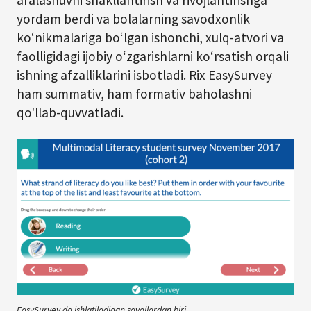
aralashuvni shakllantirish va rivojlantirishga
yordam berdi va bolalarning savodxonlik
koʻnikmalariga boʻlgan ishonchi, xulq-atvori va
faolligidagi ijobiy oʻzgarishlarni koʻrsatish orqali
ishning afzalliklarini isbotladi. Rix EasySurvey
ham summativ, ham formativ baholashni
qo'llab-quvvatladi.
EasySurvey da ishlatiladigan savollardan biri