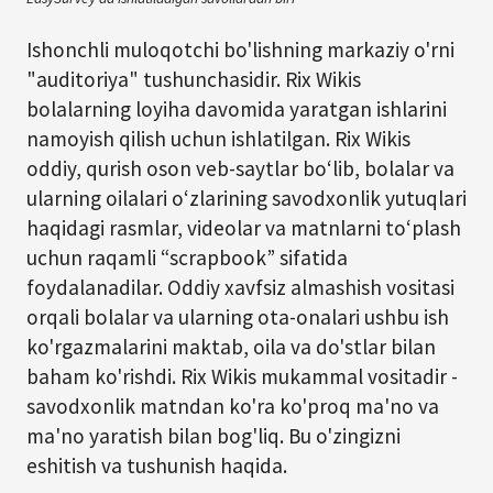
Ishonchli muloqotchi bo'lishning markaziy o'rni
"auditoriya" tushunchasidir. Rix Wikis
bolalarning loyiha davomida yaratgan ishlarini
namoyish qilish uchun ishlatilgan. Rix Wikis
oddiy, qurish oson veb-saytlar boʻlib, bolalar va
ularning oilalari oʻzlarining savodxonlik yutuqlari
haqidagi rasmlar, videolar va matnlarni toʻplash
uchun raqamli “scrapbook” sifatida
foydalanadilar. Oddiy xavfsiz almashish vositasi
orqali bolalar va ularning ota-onalari ushbu ish
ko'rgazmalarini maktab, oila va do'stlar bilan
baham ko'rishdi. Rix Wikis mukammal vositadir -
savodxonlik matndan ko'ra ko'proq ma'no va
ma'no yaratish bilan bog'liq. Bu o'zingizni
eshitish va tushunish haqida.