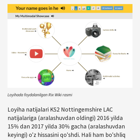
Loyihada foydalanilgan Rix Wiki rasmi
Loyiha natijalari KS2 Nottingemshire LAC
natijalariga (aralashuvdan oldingi) 2016 yilda
15% dan 2017 yilda 30% gacha (aralashuvdan
keyingi) o'z hissasini qo'shdi. Hali ham bo'shliq