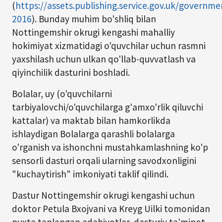
(
https://assets.publishing.service.gov.uk/governme
2016
). Bunday muhim bo'shliq bilan
Nottingemshir okrugi kengashi mahalliy
hokimiyat xizmatidagi o'quvchilar uchun rasmni
yaxshilash uchun ulkan qo'llab-quvvatlash va
qiyinchilik dasturini boshladi.
Bolalar, uy (o'quvchilarni
tarbiyalovchi/o'quvchilarga g'amxo'rlik qiluvchi
kattalar) va maktab bilan hamkorlikda
ishlaydigan Bolalarga qarashli bolalarga
o'rganish va ishonchni mustahkamlashning ko'p
sensorli dasturi orqali ularning savodxonligini
"kuchaytirish" imkoniyati taklif qilindi.
Dastur Nottingemshir okrugi kengashi uchun
doktor Petula Bxojvani va Kreyg Uilki tomonidan