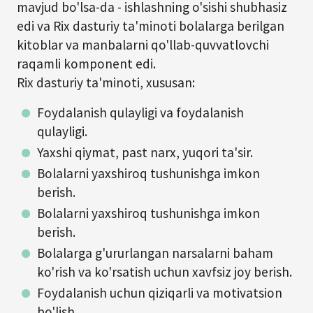
mavjud bo'lsa-da - ishlashning o'sishi shubhasiz
edi va Rix dasturiy ta'minoti bolalarga berilgan
kitoblar va manbalarni qo'llab-quvvatlovchi
raqamli komponent edi.
Rix dasturiy ta'minoti, xususan:
Foydalanish qulayligi va foydalanish
qulayligi.
Yaxshi qiymat, past narx, yuqori ta'sir.
Bolalarni yaxshiroq tushunishga imkon
berish.
Bolalarni yaxshiroq tushunishga imkon
berish.
Bolalarga g'ururlangan narsalarni baham
ko'rish va ko'rsatish uchun xavfsiz joy berish.
Foydalanish uchun qiziqarli va motivatsion
bo'lish.