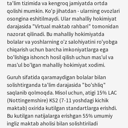
ta'lim tizimida va kengroq jamiyatda ortda
qolishi mumkin. Ko'p jihatdan - ularning ovozlari
osongina eshitilmaydi. Ular mahalliy hokimiyat
darajasida "Virtual maktab rahbari" tomonidan
nazorat qilinadi. Bu mahalliy hokimiyatda
bolalar va yoshlarning o'z salohiyatini ro'yobga
chiqarish uchun barcha imkoniyatlarga ega
bo'lishiga ishonch hosil qilish uchun mas'ul va
mas'ul bo'lgan mahalliy hokimiyat xodimi.
Guruh sifatida qaramaydigan bolalar bilan
solishtirganda ta'lim darajasida "bo'shliq"
saqlanib qolmoqda. Misol uchun, atigi 15% LAC
(Nottingemshire) KS2 (7-11 yoshdagi kichik
maktab) oxirida kutilgan standartlarga erishdi.
Bu kutilgan natijalarga erishgan 55% umumiy
ingliz maktab aholisi bilan solishtiriladi