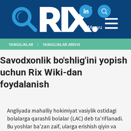
Tarkibga
oʻtish
Menyu
YANGILIKLAR
YANGILIKLAR ARXIVI
Savodxonlik bo'shlig'ini yopish
uchun Rix Wiki-dan
foydalanish
Angliyada mahalliy hokimiyat vasiylik ostidagi
bolalarga qarashli bolalar (LAC) deb ta'riflanadi.
Bu yoshlar ba'zan zaif, ularga erishish qiyin va