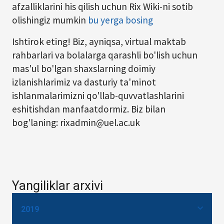
afzalliklarini his qilish uchun Rix Wiki-ni sotib
olishingiz mumkin
bu yerga bosing
Ishtirok eting! Biz, ayniqsa, virtual maktab
rahbarlari va bolalarga qarashli bo'lish uchun
mas'ul bo'lgan shaxslarning doimiy
izlanishlarimiz va dasturiy ta'minot
ishlanmalarimizni qo'llab-quvvatlashlarini
eshitishdan manfaatdormiz. Biz bilan
bog'laning: rixadmin@uel.ac.uk
Yangiliklar arxivi
2019