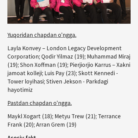
Yuqoridan chapdan o'ngga.
Layla Konvey – London Legacy Development
Corporation; Qodir Yilmaz (19); Muhammad Miraj
(19); Shon Xoffman (19); Pierjiorjio Karrus – Xakni
jamoat kolleji; Luis Pay (23); Skott Kennedi -
Tower loyihasi; Stiven Jekson - Parkdagi
hayotimiz
Pastdan chapdan o'ngga.
Maykl Xogart (18); Metyu Trew (21); Terrance
Frank (20); Arran Grem (19)
Asosiy fakt