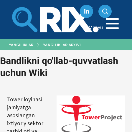
Tarkibga
oʻtish
Menyu
YANGILIKLAR
YANGILIKLAR ARXIVI
Bandlikni qo'llab-quvvatlash
uchun Wiki
Tower loyihasi
jamiyatga
asoslangan
ixtiyoriy sektor
tashkiloti va