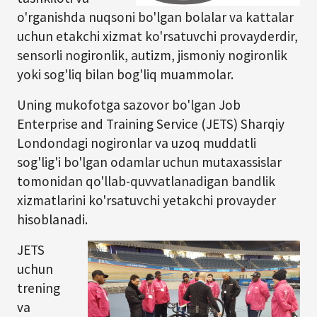
o'rganishda nuqsoni bo'lgan bolalar va kattalar
uchun etakchi xizmat ko'rsatuvchi provayderdir,
sensorli nogironlik, autizm, jismoniy nogironlik
yoki sog'liq bilan bog'liq muammolar.
Uning mukofotga sazovor bo'lgan Job
Enterprise and Training Service (JETS) Sharqiy
Londondagi nogironlar va uzoq muddatli
sog'lig'i bo'lgan odamlar uchun mutaxassislar
tomonidan qo'llab-quvvatlanadigan bandlik
xizmatlarini ko'rsatuvchi yetakchi provayder
hisoblanadi.
JETS
uchun
trening
va