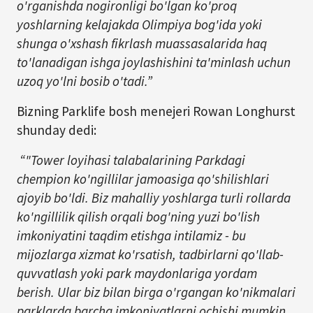
o'rganishda nogironligi bo'lgan ko'proq
yoshlarning kelajakda Olimpiya bog'ida yoki
shunga o'xshash fikrlash muassasalarida haq
to'lanadigan ishga joylashishini ta'minlash uchun
uzoq yo'lni bosib o'tadi.”
Bizning Parklife bosh menejeri Rowan Longhurst
shunday dedi:
“"Tower loyihasi talabalarining Parkdagi
chempion ko'ngillilar jamoasiga qo'shilishlari
ajoyib bo'ldi. Biz mahalliy yoshlarga turli rollarda
ko'ngillilik qilish orqali bog'ning yuzi bo'lish
imkoniyatini taqdim etishga intilamiz - bu
mijozlarga xizmat ko'rsatish, tadbirlarni qo'llab-
quvvatlash yoki park maydonlariga yordam
berish. Ular biz bilan birga o'rgangan ko'nikmalari
parklarda barcha imkoniyatlarni ochishi mumkin.