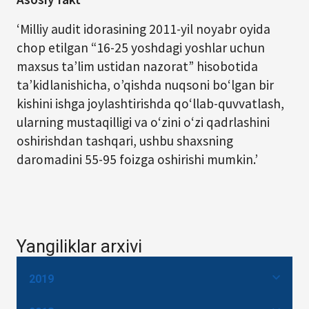
‘Milliy audit idorasining 2011-yil noyabr oyida
chop etilgan “16-25 yoshdagi yoshlar uchun
maxsus ta’lim ustidan nazorat” hisobotida
ta’kidlanishicha, o’qishda nuqsoni bo‘lgan bir
kishini ishga joylashtirishda qo‘llab-quvvatlash,
ularning mustaqilligi va o‘zini o‘zi qadrlashini
oshirishdan tashqari, ushbu shaxsning
daromadini 55-95 foizga oshirishi mumkin.’
Yangiliklar arxivi
2019