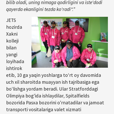
bilib oladi, uning nimaga qodirligini va iste'dodi
qayerda ekanligini tezda ko'radi".”
JETS
hozirda
Xakni
kolleji
bilan
yangi
loyihada
ishtirok
etib, 10 ga yaqin yoshlarga to‘rt oy davomida
uch xil sharoitda muayyan ish tajribasiga ega
bo‘lishga yordam beradi. Ular Stratforddagi
Olimpiya bog'ida ishlaydilar, Spitalfields
bozorida Pasxa bozorini o'rnatadilar va jamoat
transporti vositalariga valet xizmati