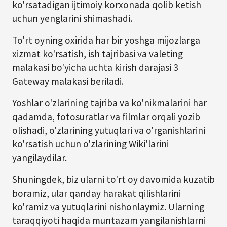
ko'rsatadigan ijtimoiy korxonada qolib ketish
uchun yenglarini shimashadi.
To'rt oyning oxirida har bir yoshga mijozlarga
xizmat ko'rsatish, ish tajribasi va valeting
malakasi bo'yicha uchta kirish darajasi 3
Gateway malakasi beriladi.
Yoshlar o'zlarining tajriba va ko'nikmalarini har
qadamda, fotosuratlar va filmlar orqali yozib
olishadi, o'zlarining yutuqlari va o'rganishlarini
ko'rsatish uchun o'zlarining Wiki'larini
yangilaydilar.
Shuningdek, biz ularni to'rt oy davomida kuzatib
boramiz, ular qanday harakat qilishlarini
ko'ramiz va yutuqlarini nishonlaymiz. Ularning
taraqqiyoti haqida muntazam yangilanishlarni