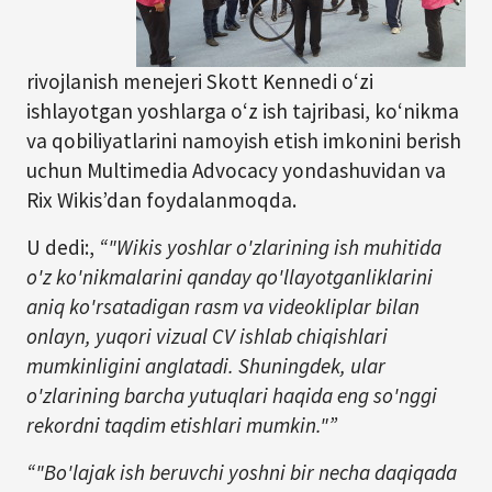
rivojlanish menejeri Skott Kennedi oʻzi
ishlayotgan yoshlarga oʻz ish tajribasi, koʻnikma
va qobiliyatlarini namoyish etish imkonini berish
uchun Multimedia Advocacy yondashuvidan va
Rix Wikis’dan foydalanmoqda.
U dedi:,
“"Wikis yoshlar o'zlarining ish muhitida
o'z ko'nikmalarini qanday qo'llayotganliklarini
aniq ko'rsatadigan rasm va videokliplar bilan
onlayn, yuqori vizual CV ishlab chiqishlari
mumkinligini anglatadi. Shuningdek, ular
o'zlarining barcha yutuqlari haqida eng so'nggi
rekordni taqdim etishlari mumkin."”
“"Bo'lajak ish beruvchi yoshni bir necha daqiqada