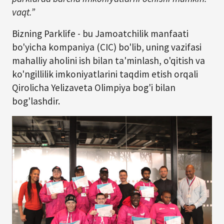
vaqt.”
Bizning Parklife - bu Jamoatchilik manfaati
bo'yicha kompaniya (CIC) bo'lib, uning vazifasi
mahalliy aholini ish bilan ta'minlash, o'qitish va
ko'ngillilik imkoniyatlarini taqdim etish orqali
Qirolicha Yelizaveta Olimpiya bog'i bilan
bog'lashdir.