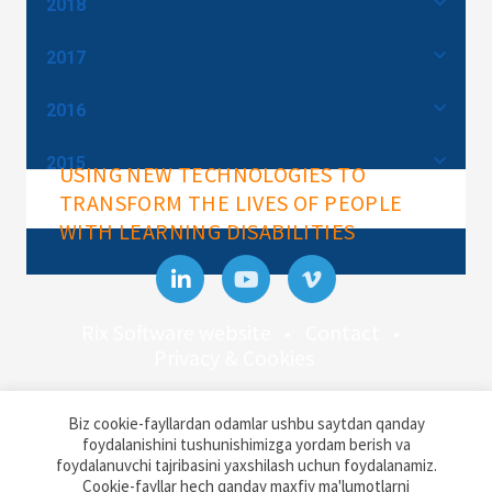
2018
2017
2016
2015
USING NEW TECHNOLOGIES TO
TRANSFORM THE LIVES OF PEOPLE
WITH LEARNING DISABILITIES
Rix Software website
Contact
Privacy & Cookies
Rix Inclusive Research
Biz cookie-fayllardan odamlar ushbu saytdan qanday
Docklands Campus, University of East
foydalanishini tushunishimizga yordam berish va
London,
foydalanuvchi tajribasini yaxshilash uchun foydalanamiz.
Back to
Cookie-fayllar hech qanday maxfiy ma'lumotlarni