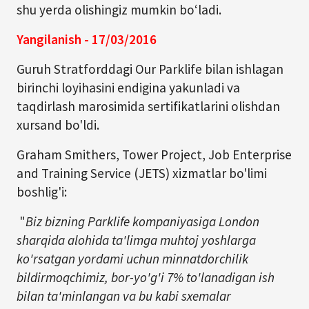
shu yerda olishingiz mumkin bo‘ladi.
Yangilanish - 17/03/2016
Guruh Stratforddagi Our Parklife bilan ishlagan
birinchi loyihasini endigina yakunladi va
taqdirlash marosimida sertifikatlarini olishdan
xursand bo'ldi.
Graham Smithers, Tower Project, Job Enterprise
and Training Service (JETS) xizmatlar bo'limi
boshlig'i:
"
Biz bizning Parklife kompaniyasiga London
sharqida alohida ta'limga muhtoj yoshlarga
ko'rsatgan yordami uchun minnatdorchilik
bildirmoqchimiz, bor-yo'g'i 7% to'lanadigan ish
bilan ta'minlangan va bu kabi sxemalar