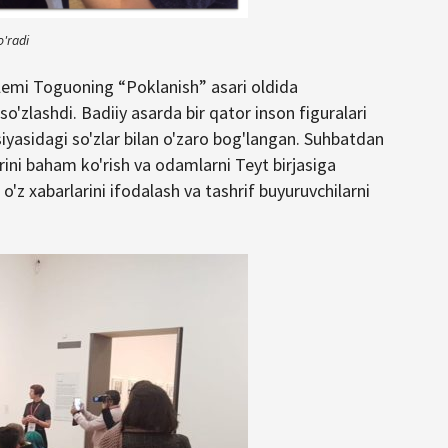
o'radi
lemi Toguoning “Poklanish” asari oldida
so'zlashdi. Badiiy asarda bir qator inson figuralari
asidagi so'zlar bilan o'zaro bog'langan. Suhbatdan
rini baham ko'rish va odamlarni Teyt birjasiga
 o'z xabarlarini ifodalash va tashrif buyuruvchilarni