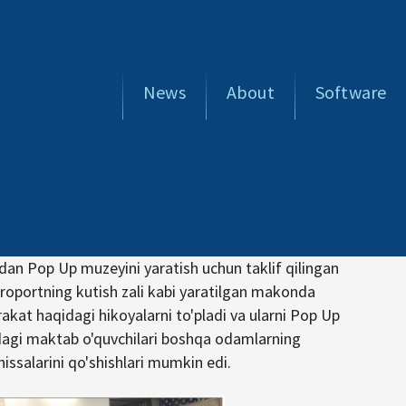
News
About
Software
dan Pop Up muzeyini yaratish uchun taklif qilingan
eroportning kutish zali kabi yaratilgan makonda
kat haqidagi hikoyalarni to'pladi va ularni Pop Up
dagi maktab o'quvchilari boshqa odamlarning
hissalarini qo'shishlari mumkin edi.