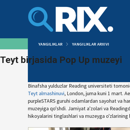
Tarkibga
oʻtish
YANGILIKLAR
YANGILIKLAR ARXIVI
Teyt birjasida Pop Up muzeyi
Binafsha yulduzlar Reading universiteti tomoni
Teyt almashinuvi
, London, juma kuni 1 mart. A
purpleSTARS guruhi odamlardan sayohat va hara
muzeyiga qo'shdi. Jamiyat a'zolari va Reading
hikoyalarini tinglashlari va muzeyga o'zlarining 