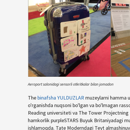
Aeroport salonidagi sensorli otkritkalar bilan jomadon
The
binafsha YULDUZLAR
muzeylarni hamma uc
o'rganishda nuqsoni bo'lgan va bo'lmagan rasso
Reading universiteti va The Tower Projectning 
hamkorlik purpleSTARS Buyuk Britaniyadagi muze
ishlamoqda. Tate Moderndagi Teyt almashinuvi 