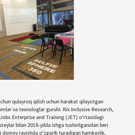
hun qulayroq qilish uchun harakat qilayotgan
mlar va texnologlar guruhi. Rix Inclusive Research,
Jobs Enterprise and Training (JET) oʻrtasidagi
ylar bilan 2018-yilda ishga tushirilganidan beri
doimiy ravishda oʻzgarib turadigan hamkorlik,