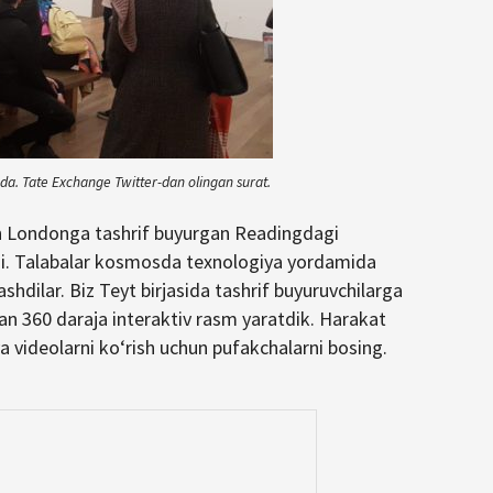
qda. Tate Exchange Twitter-dan olingan surat.
n Londonga tashrif buyurgan Readingdagi
hdi. Talabalar kosmosda texnologiya yordamida
shdilar. Biz Teyt birjasida tashrif buyuruvchilarga
gan 360 daraja interaktiv rasm yaratdik. Harakat
 videolarni koʻrish uchun pufakchalarni bosing.