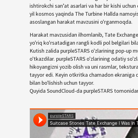
ishtirokchi sanʼat asarlari va har bir kishi uch
yil kosmos yaqinda The Turbine Hallda namoyis
asoslangan harakat mavzusini o'rganmoqda.
Harakat mavzusidan ilhomlanib, Tate Exchange ma
yo'riq ko'rsatadigan rangli kodli pol belgilari bi
Kutish zalida purpleSTARS o'zlarining pop-up mu
o'tkazdilar. purpleSTARS o'zlarining odatiy so'zl
hikoyangizni yozib olish va uni rasmlar, tekstur
tayyor edi. Keyin otkritka chamadon ekraniga qo
bilan bo'lishish uchun tayyor.
Quyida SoundCloud-da purpleSTARS tomonidan to