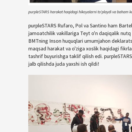
purpleSTARS harakat haqidagi hikoyalarni to'playdi va baham k
purpleSTARS Rufaro, Pol va Santino ham Barte
jamoatchilik vakillariga Teyt o'n daqiqalik nutq 
BMTning Inson huquqlari umumjahon deklaratsiy
maqsad harakat va o'ziga xoslik haqidagi fikrla
tashrif buyurishga taklif qilish edi. purpleSTARS
jalb qilishda juda yaxshi ish qildi!