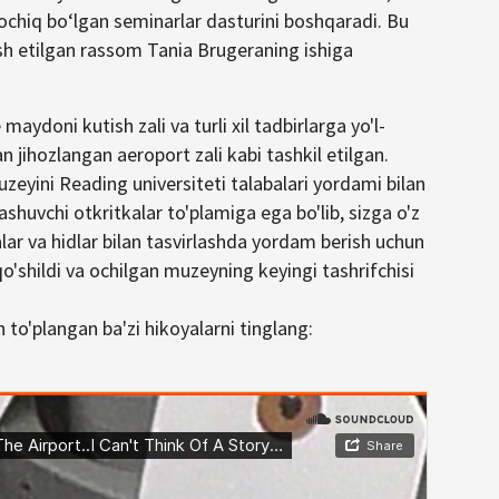
un ochiq boʻlgan seminarlar dasturini boshqaradi. Bu
h etilgan rassom Tania Brugeraning ishiga
ydoni kutish zali va turli xil tadbirlarga yo'l-
lan jihozlangan aeroport zali kabi tashkil etilgan.
zeyini Reading universiteti talabalari yordami bilan
ashuvchi otkritkalar to'plamiga ega bo'lib, sizga o'z
alar va hidlar bilan tasvirlashda yordam berish uchun
'shildi va ochilgan muzeyning keyingi tashrifchisi
'plangan ba'zi hikoyalarni tinglang: