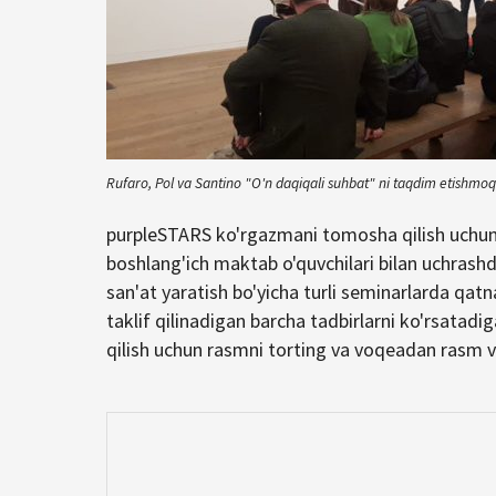
Rufaro, Pol va Santino "O'n daqiqali suhbat" ni taqdim etishmo
purpleSTARS ko'rgazmani tomosha qilish uchu
boshlang'ich maktab o'quvchilari bilan uchras
san'at yaratish bo'yicha turli seminarlarda qatna
taklif qilinadigan barcha tadbirlarni ko'rsatadi
qilish uchun rasmni torting va voqeadan rasm va