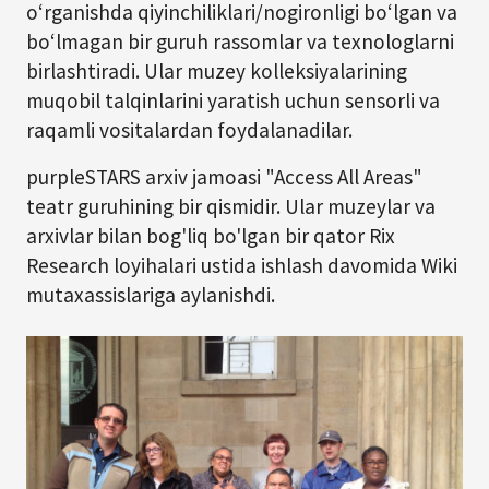
oʻrganishda qiyinchiliklari/nogironligi boʻlgan va
boʻlmagan bir guruh rassomlar va texnologlarni
birlashtiradi. Ular muzey kolleksiyalarining
muqobil talqinlarini yaratish uchun sensorli va
raqamli vositalardan foydalanadilar.
purpleSTARS arxiv jamoasi "Access All Areas"
teatr guruhining bir qismidir. Ular muzeylar va
arxivlar bilan bog'liq bo'lgan bir qator Rix
Research loyihalari ustida ishlash davomida Wiki
mutaxassislariga aylanishdi.