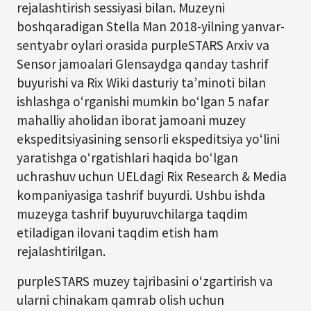
rejalashtirish sessiyasi bilan. Muzeyni
boshqaradigan Stella Man 2018-yilning yanvar-
sentyabr oylari orasida purpleSTARS Arxiv va
Sensor jamoalari Glensaydga qanday tashrif
buyurishi va Rix Wiki dasturiy taʼminoti bilan
ishlashga oʻrganishi mumkin boʻlgan 5 nafar
mahalliy aholidan iborat jamoani muzey
ekspeditsiyasining sensorli ekspeditsiya yoʻlini
yaratishga oʻrgatishlari haqida boʻlgan
uchrashuv uchun UELdagi Rix Research & Media
kompaniyasiga tashrif buyurdi. Ushbu ishda
muzeyga tashrif buyuruvchilarga taqdim
etiladigan ilovani taqdim etish ham
rejalashtirilgan.
purpleSTARS muzey tajribasini oʻzgartirish va
ularni chinakam qamrab olish uchun