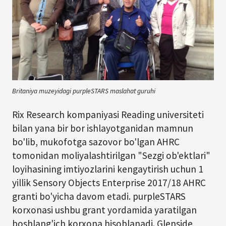
Britaniya muzeyidagi purpleSTARS maslahat guruhi
Rix Research kompaniyasi Reading universiteti
bilan yana bir bor ishlayotganidan mamnun
bo'lib, mukofotga sazovor bo'lgan AHRC
tomonidan moliyalashtirilgan "Sezgi ob'ektlari"
loyihasining imtiyozlarini kengaytirish uchun 1
yillik Sensory Objects Enterprise 2017/18 AHRC
granti bo'yicha davom etadi. purpleSTARS
korxonasi ushbu grant yordamida yaratilgan
boshlang'ich korxona hisoblanadi. Glenside