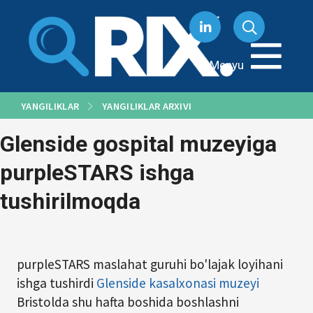
Tarkibga
oʻtish
Menyu
YANGILIKLAR
YANGILIKLAR ARXIVI
Glenside gospital muzeyiga
purpleSTARS ishga
tushirilmoqda
purpleSTARS maslahat guruhi bo'lajak loyihani
ishga tushirdi
Glenside kasalxonasi muzeyi
Bristolda shu hafta boshida boshlashni