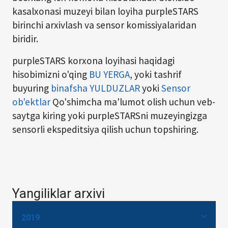
kasalxonasi muzeyi bilan loyiha purpleSTARS
birinchi arxivlash va sensor komissiyalaridan
biridir.
purpleSTARS korxona loyihasi haqidagi
hisobimizni o'qing
BU YERGA
, yoki tashrif
buyuring
binafsha YULDUZLAR
yoki
Sensor
ob'ektlar
Qo'shimcha ma'lumot olish uchun veb-
saytga kiring yoki purpleSTARSni muzeyingizga
sensorli ekspeditsiya qilish uchun topshiring.
Yangiliklar arxivi
2019