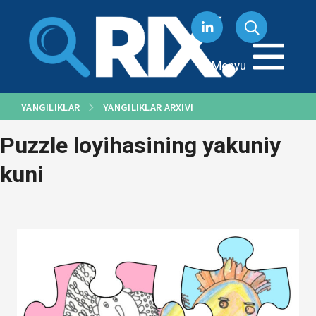
Tarkibga
oʻtish
Menyu
YANGILIKLAR
YANGILIKLAR ARXIVI
Puzzle loyihasining yakuniy
kuni