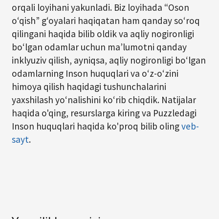
orqali loyihani yakunladi. Biz loyihada “Oson
o‘qish” g‘oyalari haqiqatan ham qanday so‘roq
qilingani haqida bilib oldik va aqliy nogironligi
bo‘lgan odamlar uchun ma’lumotni qanday
inklyuziv qilish, ayniqsa, aqliy nogironligi bo‘lgan
odamlarning Inson huquqlari va o‘z-o‘zini
himoya qilish haqidagi tushunchalarini
yaxshilash yo‘nalishini ko‘rib chiqdik. Natijalar
haqida o'qing, resurslarga kiring va Puzzledagi
Inson huquqlari haqida ko'proq bilib oling
veb-
sayt
.